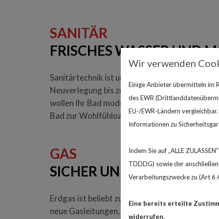
SANITÄR
FRISCHES WASSER UND 
Wir verwenden Cook
Sanitärtechnik ist unsere Leidenschaft. Wir k
Einige Anbieter übermitteln im
Neuverlegung bis zur Sanierung von Wasser- u
des EWR (Drittlanddatenübermitt
wollen Ihr Bad modernisieren oder ein neues 
EU-/EWR-Ländern vergleichbar. E
Bad zur Wohlfühloase – auch im Altbau!
Informationen zu Sicherheitsgara
GAS
Indem Sie auf „ALLE ZULASSEN" 
TDDDG) sowie der anschließende
SICHER UND VIELSEITIG 
Verarbeitungszwecke zu (Art 6 A
Erdgas ist beliebt zum Heizen, Kochen und fü
Eine bereits erteilte Zustim
neue Gasleitungen, sanieren bestehende und f
widerrufen.