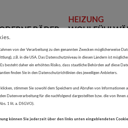
HEIZUNG
MODERNE BÄDER
WOHLFÜHLWÄR
ies.
ümmern uns um alles: von der
Ob Gas, Strom oder Solartec
 Rahmen von der Verarbeitung zu den genannten Zwecken möglicherweise Dat
nd Abwasserleitungen. Sie
Lösung für Ihr Zuhause. Wir
lung), z.B. in die USA. Das Datenschutzniveau in diesen Ländern ist mögliche
Bad bauen? Wir machen Ihr
modernisieren alte Anlagen –
s besteht daher ein erhöhtes Risiko, dass staatliche Behörden auf diese Dat
ntien finden Sie in den Datenschutzrichtlinien des jeweiligen Anbieters.
RUND UMS HAU
klicken, stimmen Sie sowohl dem Speichern und Abrufen von Informationen au
n Datenverarbeitung für die nachfolgend dargestellten bzw. die von Ihnen
EINSETZBAR
ALLES AUS EIN
bs. 1 lit. a. DSGVO).
r Warmwasser. Wir verlegen
Unser Notdienst hilft schne
mung können Sie jederzeit über den links unten eingeblendeten Cookie
ühren Sicherheitsprüfungen
Kernbohrungen, Fliesenarbe