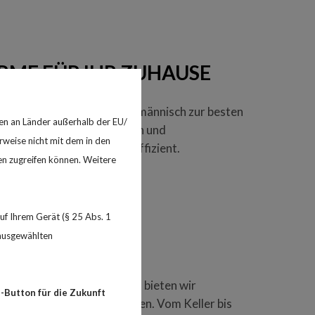
ME FÜR IHR ZUHAUSE
hnik: Wir beraten Sie fachmännisch zur besten
en an Länder außerhalb der EU/
 installieren neue Heizungen und
rweise nicht mit dem in den
 zuverlässig, sauber und effizient.
en zugreifen können. Weitere
S
f Ihrem Gerät (§ 25 Abs. 1
 ausgewählten
ER HAND
ll bei Problemen. Außerdem bieten wir
-Button für die Zukunft
iten und Fußbodenheizungen. Vom Keller bis